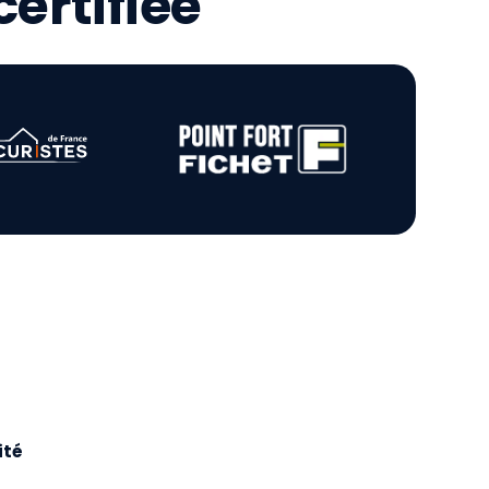
ertifiée
ité