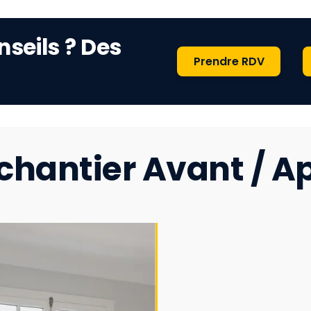
nseils ? Des
Prendre RDV
chantier Avant / A