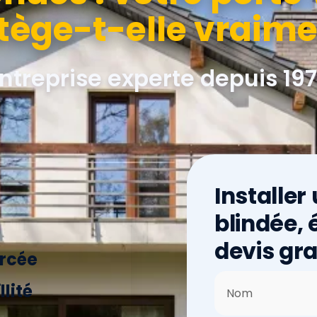
tège-t-elle vraime
ntreprise experte depuis 19
Installer
blindée, 
devis grat
orcée
lité