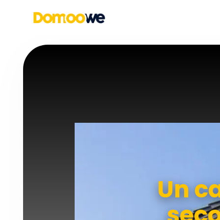
Un ca
seco