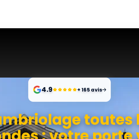
4.9
+ 165 avis
mbriolage toutes 
ndes : votre porte