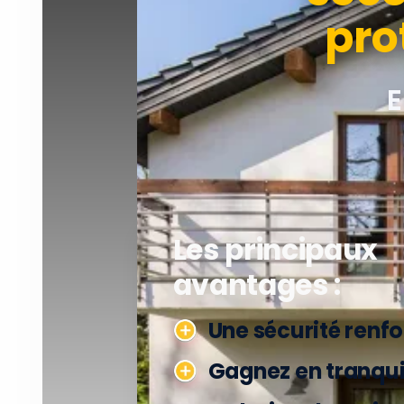
pro
E
Les principaux
avantages :
Une sécurité renf
Gagnez en tranquil