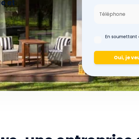
e et
En soumettant c