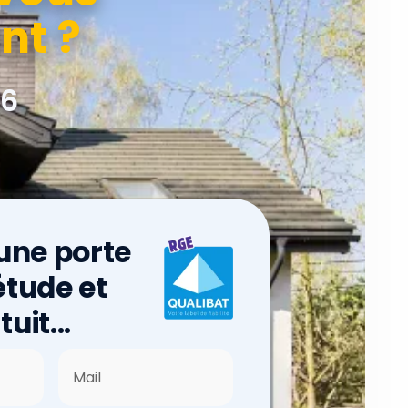
nt ?
76
 une porte
étude et
uit...