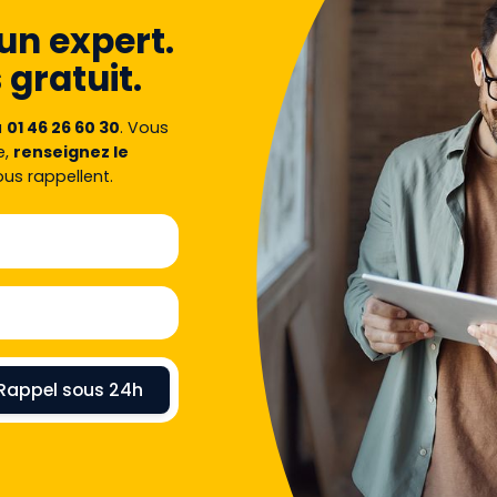
un expert.
 gratuit.
u
01 46 26 60 30
. Vous
e,
renseignez le
ous rappellent.