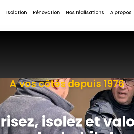
e
Isolation
Rénovation
Nos réalisations
A propos
A vos côtés ‍depuis 1976
isez, isolez et val