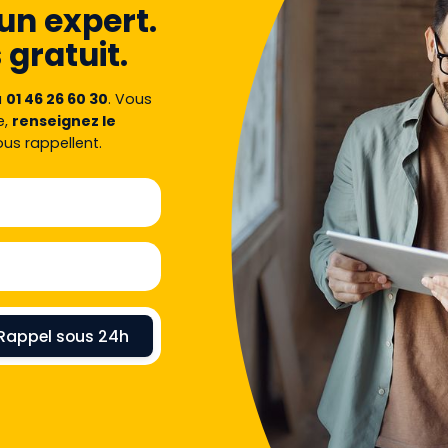
un expert.
 gratuit.
u
01 46 26 60 30
. Vous
e,
renseignez le
ous rappellent.