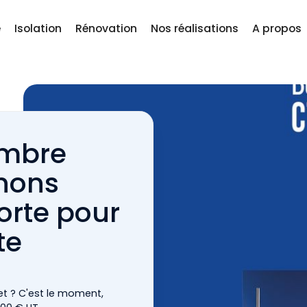
e
Isolation
Rénovation
Nos réalisations
A propos
embre
enons
orte pour
te
et ? C'est le moment,